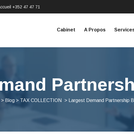
ccueil
+352 47 47 71
Cabinet
A Propos
Service
mand Partnersh
>
Blog
>
TAX COLLECTION
>
Largest Demand Partnership Bu