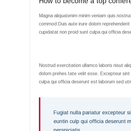
How to become a top confer
Magna aliquatenim minim veniam quis nostr
commod Duis aute irure dolorn reprehenderit 
cupidatat non proid sunt culpa qui officia des
Nostrud exercitation ullamco laboris nisut a
dolorn prehes tate velit esse. Excepteur sin
culpa qui officia deserunt est laborum sed u
Fugiat nulla pariatur excepteur s
euntin culp qui officia deserunt 
perspiciatis.