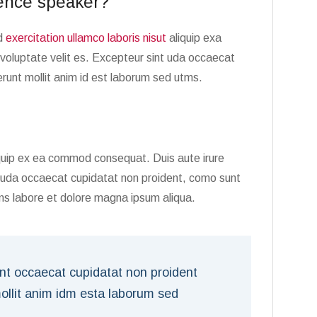
ence speaker?
ud
exercitation ullamco laboris nisut
aliquip exa
voluptate velit es. Excepteur sint uda occaecat
erunt mollit anim id est laborum sed utms.
liquip ex ea commod consequat. Duis aute irure
t uda occaecat cupidatat non proident, como sunt
tms labore et dolore magna ipsum aliqua.
int occaecat cupidatat non proident
mollit anim idm esta laborum sed