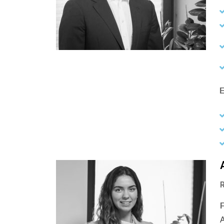
E
R
A