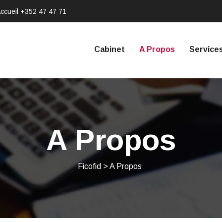
ccueil
+352 47 47 71
Cabinet
A Propos
Service
A Propos
Ficofid
>
A Propos