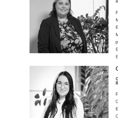
R
F
M
E
M
p
E
E
C
R
F
C
E
C