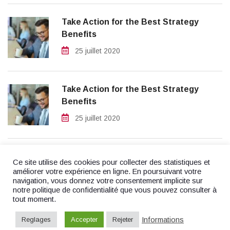
Take Action for the Best Strategy
Benefits
25 juillet 2020
Take Action for the Best Strategy
Benefits
25 juillet 2020
Ce site utilise des cookies pour collecter des statistiques et
améliorer votre expérience en ligne. En poursuivant votre
navigation, vous donnez votre consentement implicite sur
notre politique de confidentialité que vous pouvez consulter à
tout moment.
© 2023
Fiduciaire Ficofid S.à r.l.
- Website by
F. Agency
Informations
Reglages
Accepter
Rejeter