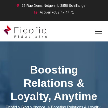
19 Rue Denis Netgen | L-3858 Schifflange
Accueil
+352 47 47 71
Boosting
Relations &
Loyalty, Anytime
Ficofid
>
Blog
>
finance
>
Boosting Relations & Loyalty,