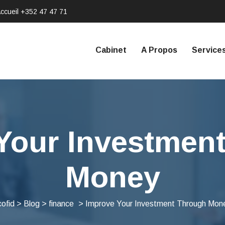
ccueil
+352 47 47 71
Cabinet
A Propos
Service
Your Investmen
Money
cofid
>
Blog
>
finance
>
Improve Your Investment Through Mon