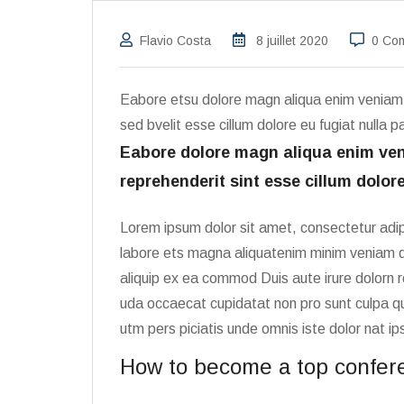
Flavio Costa
8 juillet 2020
0 Co
Eabore etsu dolore magn aliqua enim veniam 
sed bvelit esse cillum dolore eu fugiat nulla 
Eabore dolore magn aliqua enim ven
reprehenderit sint esse cillum dolore
Lorem ipsum dolor sit amet, consectetur adip
labore ets magna aliquatenim minim veniam qu
aliquip ex ea commod Duis aute irure dolorn r
uda occaecat cupidatat non pro sunt culpa qui
utm pers piciatis unde omnis iste dolor nat 
How to become a top confer