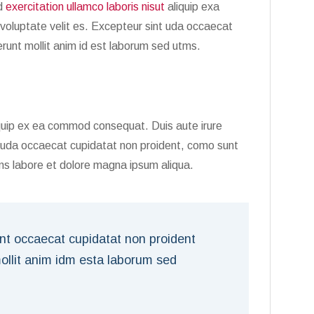
ud
exercitation ullamco laboris nisut
aliquip exa
voluptate velit es. Excepteur sint uda occaecat
erunt mollit anim id est laborum sed utms.
liquip ex ea commod consequat. Duis aute irure
t uda occaecat cupidatat non proident, como sunt
tms labore et dolore magna ipsum aliqua.
int occaecat cupidatat non proident
mollit anim idm esta laborum sed