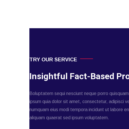
TRY OUR SERVICE
Insightful Fact-Based Pro
Boluptatem sequi nesciunt neque porro quisquam
ipsum quia dolor sit amet, consectetur, adipisci ve
numquam eius modi tempora incidunt ut labore e
aliquam quaerat sed ipsum voluptatem.