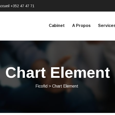
ccueil
+352 47 47 71
Cabinet
A Propos
Service
Chart Element
Ficofid
>
Chart Element