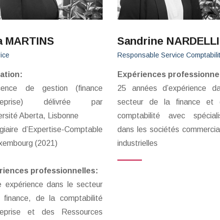
a MARTINS
Sandrine NARDELLI
rice
Responsable Service Comptabili
ation:
Expériences professionnel
cence de gestion (finance
25 années d’expérience da
treprise) délivrée par
secteur de la finance et 
versité Aberta, Lisbonne
comptabilité avec spéciali
giaire d’Expertise-Comptable
dans les sociétés commercia
xembourg (2021)
industrielles
riences professionnelles:
e expérience dans le secteur
 finance, de la comptabilité
treprise et des Ressources