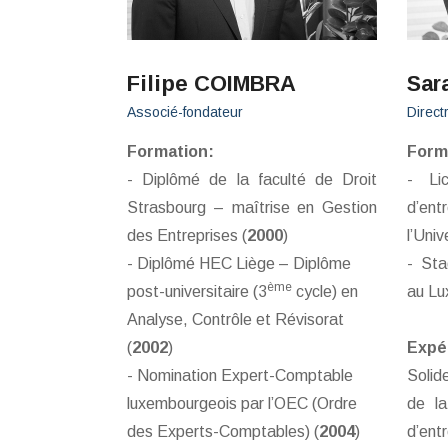
Filipe COIMBRA
Sar
Associé-fondateur
Direct
Formation:
Form
- Diplômé de la faculté de Droit
- Li
Strasbourg – maîtrise en Gestion
d’en
des Entreprises (
2000
)
l’Uni
- Diplômé HEC Liège – Diplôme
- Sta
ème
post-universitaire (3
cycle) en
au Lu
Analyse, Contrôle et Révisorat
(
2002
)
Expé
- Nomination Expert-Comptable
Solid
luxembourgeois par l’OEC (Ordre
de la
des Experts-Comptables) (
2004
)
d’en