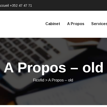
ccueil
+352 47 47 71
Cabinet
A Propos
Service
A Propos – old
Ficofid
>
A Propos – old