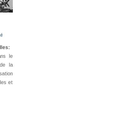
té
les:
ns le
de la
sation
les et